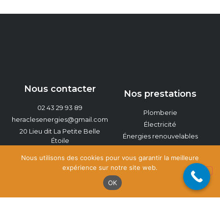
Nous contacter
Nos prestations
02 43 29 93 89
Plomberie
heraclesenergies@gmail.com
Électricité
20 Lieu dit La Petite Belle
Énergies renouvelables
Étoile
Chauffage
72230 Guécélard
Nous utilisons des cookies pour vous garantir la meilleure
expérience sur notre site web.
OK
Aides de l'État
Comment en bénéficier ?